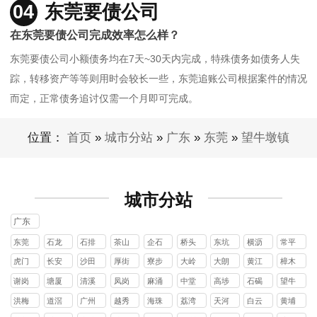
04
东莞要债公司
在东莞要债公司完成效率怎么样？
东莞要债公司小额债务均在7天~30天内完成，特殊债务如债务人失
踪，转移资产等等则用时会较长一些，东莞追账公司根据案件的情况
而定，正常债务追讨仅需一个月即可完成。
位置：
首页
»
城市分站
»
广东
»
东莞
»
望牛墩镇
城市分站
广东
东莞
石龙
石排
茶山
企石
桥头
东坑
横沥
常平
镇
镇
镇
镇
镇
镇
镇
镇
虎门
长安
沙田
厚街
寮步
大岭
大朗
黄江
樟木
镇
镇
镇
镇
镇
山镇
镇
镇
头镇
谢岗
塘厦
清溪
凤岗
麻涌
中堂
高埗
石碣
望牛
镇
镇
镇
镇
镇
镇
镇
镇
墩镇
洪梅
道滘
广州
越秀
海珠
荔湾
天河
白云
黄埔
镇
镇
区
区
区
区
区
区