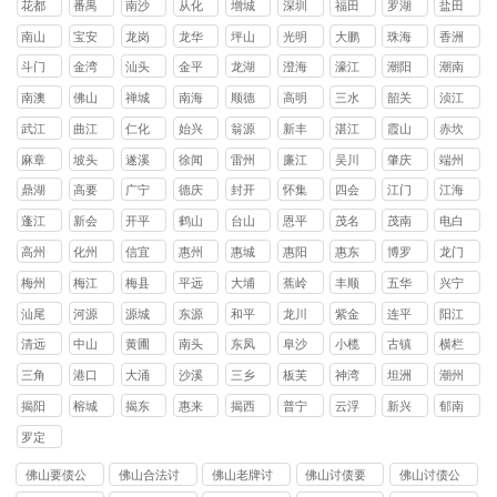
花都
番禺
南沙
从化
增城
深圳
福田
罗湖
盐田
区
区
区
区
区
区
区
区
南山
宝安
龙岗
龙华
坪山
光明
大鹏
珠海
香洲
区
区
区
区
区
区
新区
区
斗门
金湾
汕头
金平
龙湖
澄海
濠江
潮阳
潮南
区
区
区
区
区
区
区
区
南澳
佛山
禅城
南海
顺德
高明
三水
韶关
浈江
县
区
区
区
区
区
区
武江
曲江
仁化
始兴
翁源
新丰
湛江
霞山
赤坎
区
区
县
县
县
县
区
区
麻章
坡头
遂溪
徐闻
雷州
廉江
吴川
肇庆
端州
区
区
县
县
市
市
市
区
鼎湖
高要
广宁
德庆
封开
怀集
四会
江门
江海
区
区
县
县
县
县
市
区
蓬江
新会
开平
鹤山
台山
恩平
茂名
茂南
电白
区
区
县
县
县
县
区
区
高州
化州
信宜
惠州
惠城
惠阳
惠东
博罗
龙门
市
市
市
区
区
县
县
县
梅州
梅江
梅县
平远
大埔
蕉岭
丰顺
五华
兴宁
区
区
县
县
县
县
县
市
汕尾
河源
源城
东源
和平
龙川
紫金
连平
阳江
区
县
县
县
县
县
清远
中山
黄圃
南头
东凤
阜沙
小榄
古镇
横栏
镇
镇
镇
镇
镇
镇
镇
三角
港口
大涌
沙溪
三乡
板芙
神湾
坦洲
潮州
镇
镇
镇
镇
镇
镇
镇
镇
揭阳
榕城
揭东
惠来
揭西
普宁
云浮
新兴
郁南
区
区
县
县
市
县
县
罗定
市
佛山要债公
佛山合法讨
佛山老牌讨
佛山讨债要
佛山讨债公