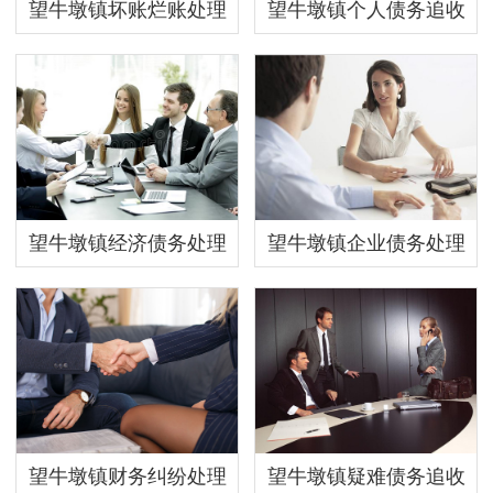
望牛墩镇坏账烂账处理
望牛墩镇个人债务追收
望牛墩镇经济债务处理
望牛墩镇企业债务处理
望牛墩镇财务纠纷处理
望牛墩镇疑难债务追收