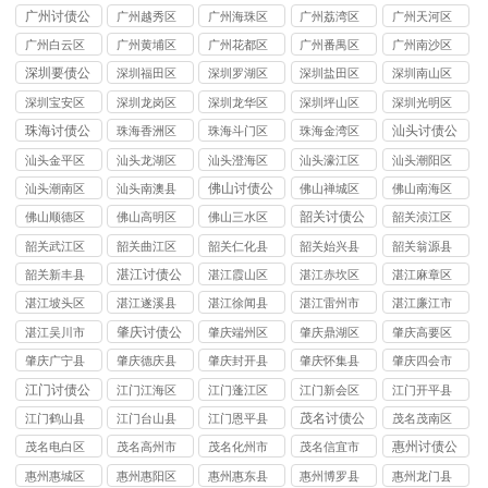
讨债公司
讨债公司
讨债公司
讨债公司
讨债公司
广州讨债公
广州越秀区
广州海珠区
广州荔湾区
广州天河区
司
讨债公司
讨债公司
讨债公司
讨债公司
广州白云区
广州黄埔区
广州花都区
广州番禺区
广州南沙区
讨债公司
讨债公司
讨债公司
讨债公司
讨债公司
深圳要债公
深圳福田区
深圳罗湖区
深圳盐田区
深圳南山区
司
要债公司
要债公司
要债公司
要债公司
深圳宝安区
深圳龙岗区
深圳龙华区
深圳坪山区
深圳光明区
要债公司
要债公司
要债公司
要债公司
要债公司
珠海讨债公
汕头讨债公
珠海香洲区
珠海斗门区
珠海金湾区
司
司
讨债公司
讨债公司
讨债公司
汕头金平区
汕头龙湖区
汕头澄海区
汕头濠江区
汕头潮阳区
讨债公司
讨债公司
讨债公司
讨债公司
讨债公司
佛山讨债公
汕头潮南区
汕头南澳县
佛山禅城区
佛山南海区
司
讨债公司
讨债公司
讨债公司
讨债公司
韶关讨债公
佛山顺德区
佛山高明区
佛山三水区
韶关浈江区
司
讨债公司
讨债公司
讨债公司
讨债公司
韶关武江区
韶关曲江区
韶关仁化县
韶关始兴县
韶关翁源县
讨债公司
讨债公司
讨债公司
讨债公司
讨债公司
湛江讨债公
韶关新丰县
湛江霞山区
湛江赤坎区
湛江麻章区
司
讨债公司
讨债公司
讨债公司
讨债公司
湛江坡头区
湛江遂溪县
湛江徐闻县
湛江雷州市
湛江廉江市
讨债公司
讨债公司
讨债公司
讨债公司
讨债公司
肇庆讨债公
湛江吴川市
肇庆端州区
肇庆鼎湖区
肇庆高要区
司
讨债公司
讨债公司
讨债公司
讨债公司
肇庆广宁县
肇庆德庆县
肇庆封开县
肇庆怀集县
肇庆四会市
讨债公司
讨债公司
讨债公司
讨债公司
讨债公司
江门讨债公
江门江海区
江门蓬江区
江门新会区
江门开平县
司
讨债公司
讨债公司
讨债公司
讨债公司
茂名讨债公
江门鹤山县
江门台山县
江门恩平县
茂名茂南区
司
讨债公司
讨债公司
讨债公司
讨债公司
惠州讨债公
茂名电白区
茂名高州市
茂名化州市
茂名信宜市
司
讨债公司
讨债公司
讨债公司
讨债公司
惠州惠城区
惠州惠阳区
惠州惠东县
惠州博罗县
惠州龙门县