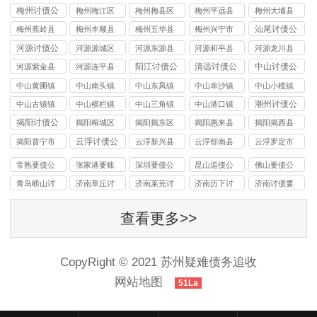
讨债公司
讨债公司
讨债公司
讨债公司
讨债公司
梅州讨债公
梅州梅江区
梅州梅县区
梅州平远县
梅州大埔县
司
讨债公司
讨债公司
讨债公司
讨债公司
汕尾讨债公
梅州蕉岭县
梅州丰顺县
梅州五华县
梅州兴宁市
司
讨债公司
讨债公司
讨债公司
讨债公司
河源讨债公
河源源城区
河源东源县
河源和平县
河源龙川县
司
讨债公司
讨债公司
讨债公司
讨债公司
阳江讨债公
清远讨债公
中山讨债公
河源紫金县
河源连平县
司
司
司
讨债公司
讨债公司
中山黄圃镇
中山南头镇
中山东凤镇
中山阜沙镇
中山小榄镇
讨债公司
讨债公司
讨债公司
讨债公司
讨债公司
潮州讨债公
中山古镇镇
中山横栏镇
中山三角镇
中山港口镇
司
讨债公司
讨债公司
讨债公司
讨债公司
揭阳讨债公
揭阳榕城区
揭阳揭东区
揭阳惠来县
揭阳揭西县
司
讨债公司
讨债公司
讨债公司
讨债公司
云浮讨债公
揭阳普宁市
云浮新兴县
云浮郁南县
云浮罗定市
司
讨债公司
讨债公司
讨债公司
讨债公司
常熟要债公
张家港要账
深圳要债公
昆山追债公
佛山要债公
司
公司
司
司
司
青岛崂山讨
济南章丘讨
济南莱芜讨
济南历下讨
济南讨债要
债公司
债公司
债公司
债
账
查看更多>>
CopyRight © 2021 苏州疑难债务追收
网站地图
51La