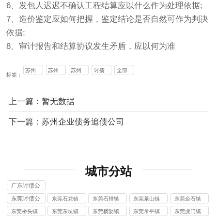
6、发包人迟迟不确认工程结算应以什么作为处理依据;
7、造价鉴定应如何把握，鉴定结论是否自然可作为判决
依据;
8、审计报告和结算协议发生矛盾，应以何为准
苏州
苏州
苏州
讨债
全部
标签：
疑难
讨债
要债
公司
债务
公司
公司
上一篇：暂无数据
追收
下一篇：苏州企业债务追债公司
城市分站
广东讨债公
司
东莞讨债公
东莞石龙镇
东莞石排镇
东莞茶山镇
东莞企石镇
司
讨债公司
讨债公司
讨债公司
讨债公司
东莞桥头镇
东莞东坑镇
东莞横沥镇
东莞常平镇
东莞虎门镇