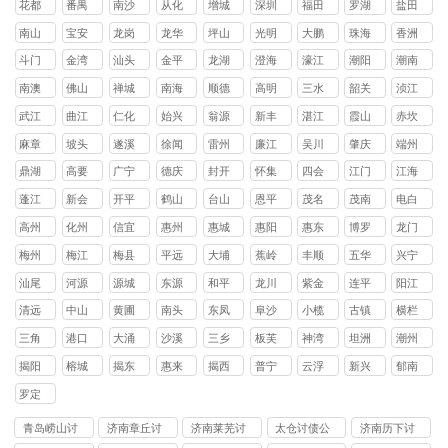
花都
番禺
南沙
从化
增城
深圳
福田
罗湖
盐田
区
区
区
区
区
区
区
区
南山
宝安
龙岗
龙华
坪山
光明
大鹏
珠海
香洲
区
区
区
区
区
区
新区
区
斗门
金湾
汕头
金平
龙湖
澄海
濠江
潮阳
潮南
区
区
区
区
区
区
区
区
南澳
佛山
禅城
南海
顺德
高明
三水
韶关
浈江
县
区
区
区
区
区
区
武江
曲江
仁化
始兴
翁源
新丰
湛江
霞山
赤坎
区
区
县
县
县
县
区
区
麻章
坡头
遂溪
徐闻
雷州
廉江
吴川
肇庆
端州
区
区
县
县
市
市
市
区
鼎湖
高要
广宁
德庆
封开
怀集
四会
江门
江海
区
区
县
县
县
县
市
区
蓬江
新会
开平
鹤山
台山
恩平
茂名
茂南
电白
区
区
县
县
县
县
区
区
高州
化州
信宜
惠州
惠城
惠阳
惠东
博罗
龙门
市
市
市
区
区
县
县
县
梅州
梅江
梅县
平远
大埔
蕉岭
丰顺
五华
兴宁
区
区
县
县
县
县
县
市
汕尾
河源
源城
东源
和平
龙川
紫金
连平
阳江
区
县
县
县
县
县
清远
中山
黄圃
南头
东凤
阜沙
小榄
古镇
横栏
镇
镇
镇
镇
镇
镇
镇
三角
港口
大涌
沙溪
三乡
板芙
神湾
坦洲
潮州
镇
镇
镇
镇
镇
镇
镇
镇
揭阳
榕城
揭东
惠来
揭西
普宁
云浮
新兴
郁南
区
区
县
县
市
县
县
罗定
市
青岛崂山讨
济南章丘讨
济南莱芜讨
太仓讨债公
济南历下讨