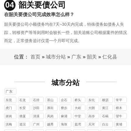
04
韶关要债公司
在韶关要债公司完成效率怎么样？
韶关要债公司小额债务均在7天~30天内完成，特殊债务如债务人失
踪，转移资产等等则用时会较长一些，韶关追账公司根据案件的情况
而定，正常债务追讨仅需一个月即可完成。
位置：
首页
»
城市分站
»
广东
»
韶关
»
仁化县
城市分站
广东
东莞
石龙
石排
茶山
企石
桥头
东坑
横沥
常平
镇
镇
镇
镇
镇
镇
镇
镇
虎门
长安
沙田
厚街
寮步
大岭
大朗
黄江
樟木
镇
镇
镇
镇
镇
山镇
镇
镇
头镇
谢岗
塘厦
清溪
凤岗
麻涌
中堂
高埗
石碣
望牛
镇
镇
镇
镇
镇
镇
镇
镇
墩镇
洪梅
道滘
广州
越秀
海珠
荔湾
天河
白云
黄埔
镇
镇
区
区
区
区
区
区