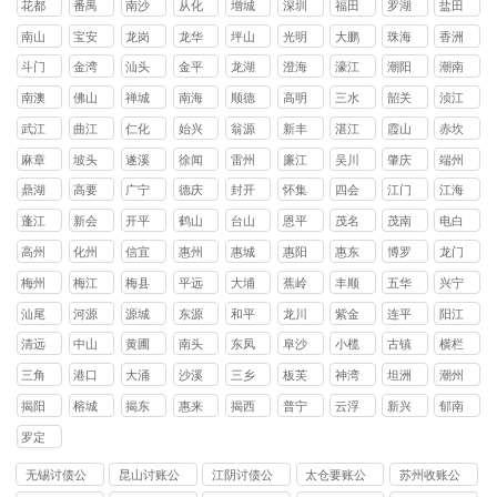
花都
番禺
南沙
从化
增城
深圳
福田
罗湖
盐田
区
区
区
区
区
区
区
区
南山
宝安
龙岗
龙华
坪山
光明
大鹏
珠海
香洲
区
区
区
区
区
区
新区
区
斗门
金湾
汕头
金平
龙湖
澄海
濠江
潮阳
潮南
区
区
区
区
区
区
区
区
南澳
佛山
禅城
南海
顺德
高明
三水
韶关
浈江
县
区
区
区
区
区
区
武江
曲江
仁化
始兴
翁源
新丰
湛江
霞山
赤坎
区
区
县
县
县
县
区
区
麻章
坡头
遂溪
徐闻
雷州
廉江
吴川
肇庆
端州
区
区
县
县
市
市
市
区
鼎湖
高要
广宁
德庆
封开
怀集
四会
江门
江海
区
区
县
县
县
县
市
区
蓬江
新会
开平
鹤山
台山
恩平
茂名
茂南
电白
区
区
县
县
县
县
区
区
高州
化州
信宜
惠州
惠城
惠阳
惠东
博罗
龙门
市
市
市
区
区
县
县
县
梅州
梅江
梅县
平远
大埔
蕉岭
丰顺
五华
兴宁
区
区
县
县
县
县
县
市
汕尾
河源
源城
东源
和平
龙川
紫金
连平
阳江
区
县
县
县
县
县
清远
中山
黄圃
南头
东凤
阜沙
小榄
古镇
横栏
镇
镇
镇
镇
镇
镇
镇
三角
港口
大涌
沙溪
三乡
板芙
神湾
坦洲
潮州
镇
镇
镇
镇
镇
镇
镇
镇
揭阳
榕城
揭东
惠来
揭西
普宁
云浮
新兴
郁南
区
区
县
县
市
县
县
罗定
市
无锡讨债公
昆山讨账公
江阴讨债公
太仓要账公
苏州收账公