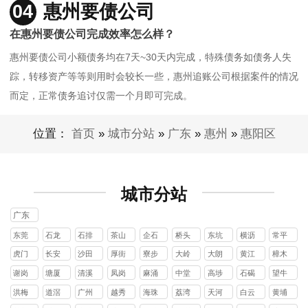
04
惠州要债公司
在惠州要债公司完成效率怎么样？
惠州要债公司小额债务均在7天~30天内完成，特殊债务如债务人失
踪，转移资产等等则用时会较长一些，惠州追账公司根据案件的情况
而定，正常债务追讨仅需一个月即可完成。
位置：
首页
»
城市分站
»
广东
»
惠州
»
惠阳区
城市分站
广东
东莞
石龙
石排
茶山
企石
桥头
东坑
横沥
常平
镇
镇
镇
镇
镇
镇
镇
镇
虎门
长安
沙田
厚街
寮步
大岭
大朗
黄江
樟木
镇
镇
镇
镇
镇
山镇
镇
镇
头镇
谢岗
塘厦
清溪
凤岗
麻涌
中堂
高埗
石碣
望牛
镇
镇
镇
镇
镇
镇
镇
镇
墩镇
洪梅
道滘
广州
越秀
海珠
荔湾
天河
白云
黄埔
镇
镇
区
区
区
区
区
区