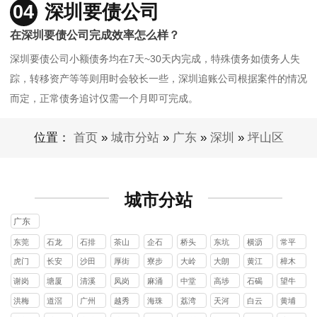
04
深圳要债公司
在深圳要债公司完成效率怎么样？
深圳要债公司小额债务均在7天~30天内完成，特殊债务如债务人失
踪，转移资产等等则用时会较长一些，深圳追账公司根据案件的情况
而定，正常债务追讨仅需一个月即可完成。
位置：
首页
»
城市分站
»
广东
»
深圳
»
坪山区
城市分站
广东
东莞
石龙
石排
茶山
企石
桥头
东坑
横沥
常平
镇
镇
镇
镇
镇
镇
镇
镇
虎门
长安
沙田
厚街
寮步
大岭
大朗
黄江
樟木
镇
镇
镇
镇
镇
山镇
镇
镇
头镇
谢岗
塘厦
清溪
凤岗
麻涌
中堂
高埗
石碣
望牛
镇
镇
镇
镇
镇
镇
镇
镇
墩镇
洪梅
道滘
广州
越秀
海珠
荔湾
天河
白云
黄埔
镇
镇
区
区
区
区
区
区