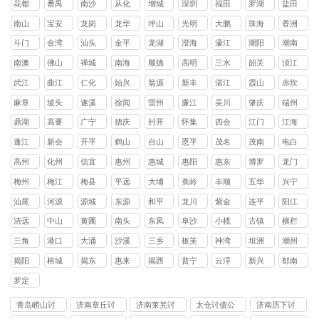
花都
番禺
南沙
从化
增城
深圳
福田
罗湖
盐田
区
区
区
区
区
区
区
区
南山
宝安
龙岗
龙华
坪山
光明
大鹏
珠海
香洲
区
区
区
区
区
区
新区
区
斗门
金湾
汕头
金平
龙湖
澄海
濠江
潮阳
潮南
区
区
区
区
区
区
区
区
南澳
佛山
禅城
南海
顺德
高明
三水
韶关
浈江
县
区
区
区
区
区
区
武江
曲江
仁化
始兴
翁源
新丰
湛江
霞山
赤坎
区
区
县
县
县
县
区
区
麻章
坡头
遂溪
徐闻
雷州
廉江
吴川
肇庆
端州
区
区
县
县
市
市
市
区
鼎湖
高要
广宁
德庆
封开
怀集
四会
江门
江海
区
区
县
县
县
县
市
区
蓬江
新会
开平
鹤山
台山
恩平
茂名
茂南
电白
区
区
县
县
县
县
区
区
高州
化州
信宜
惠州
惠城
惠阳
惠东
博罗
龙门
市
市
市
区
区
县
县
县
梅州
梅江
梅县
平远
大埔
蕉岭
丰顺
五华
兴宁
区
区
县
县
县
县
县
市
汕尾
河源
源城
东源
和平
龙川
紫金
连平
阳江
区
县
县
县
县
县
清远
中山
黄圃
南头
东凤
阜沙
小榄
古镇
横栏
镇
镇
镇
镇
镇
镇
镇
三角
港口
大涌
沙溪
三乡
板芙
神湾
坦洲
潮州
镇
镇
镇
镇
镇
镇
镇
镇
揭阳
榕城
揭东
惠来
揭西
普宁
云浮
新兴
郁南
区
区
县
县
市
县
县
罗定
市
青岛崂山讨
济南章丘讨
济南莱芜讨
太仓讨债公
济南历下讨