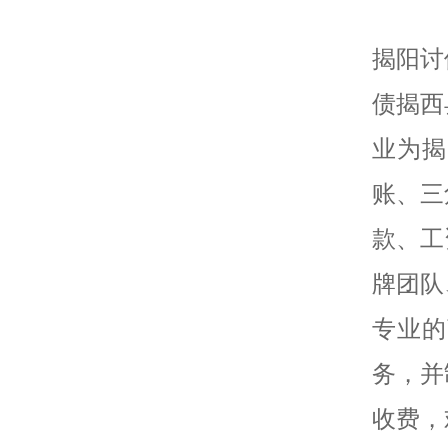
揭阳讨
债揭西
业为揭
账、三
款、工
牌团队
专业的
务，并
收费，