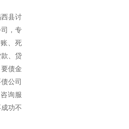
揭西县讨
公司，专
赖账、死
货款、贷
，要债金
要债公司
务咨询服
不成功不